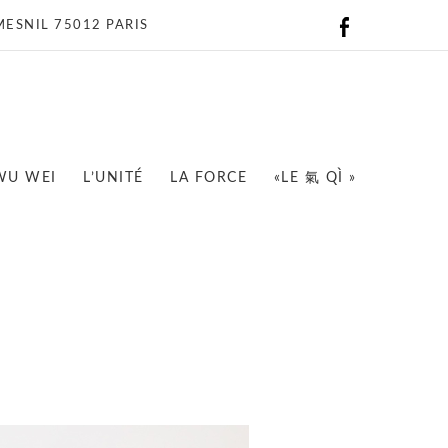
ESNIL 75012 PARIS
 WU WEI
L’UNITÉ
LA FORCE
«LE 氣 QÌ »