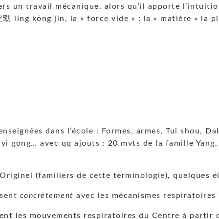
rs un travail mécanique, alors qu’il apporte l’intuiti
 líng kōng jìn, la « force vide » : la « matière » la p
seignées dans l’école : Formes, armes, Tui shou, Dalü,
, yi gong… avec qq ajouts : 20 mvts de la famille Yang
Originel (familiers de cette terminologie), quelques é
ssent
concrètement
avec les mécanismes respiratoires 
ent les mouvements respiratoires du Centre à partir