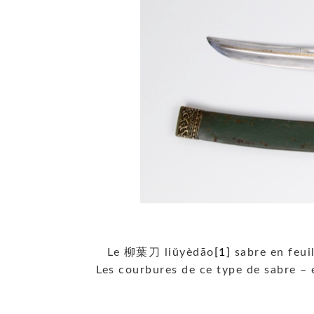
Le 柳葉刀 liǔyèdāo
[1]
sabre en feuil
Les courbures de ce type de sabre – 