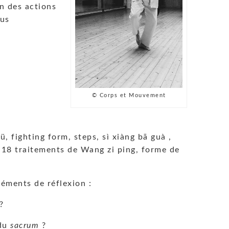
on des actions
lus
© Corps et Mouvement
 fighting form, steps, sì xiàng bā guà ,
, 18 traitements de Wang zi ping, forme de
léments de réflexion :
?
 du
sacrum
?