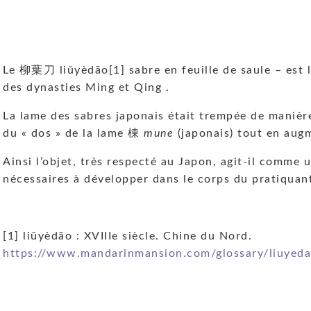
Le 柳葉刀 liǔyèdāo[1] sabre en feuille de saule – est l
des dynasties Ming et Qing .
La lame des sabres japonais était trempée de manière
du « dos » de la lame 棟
mune
(japonais) tout en aug
Ainsi l’objet, très respecté au Japon, agit-il comme 
nécessaires à développer dans le corps du pratiquan
[1] liǔyèdāo : XVIIIe siècle. Chine du Nord.
https://www.mandarinmansion.com/glossary/liuyeda