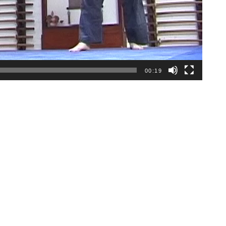
00:19
ORPS ET MOUVEMENT. MADE BY ROMA NAPOLI [MOICOMMEJE.