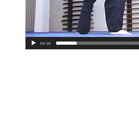
00:00
© C