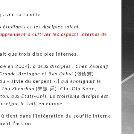
avec sa famille
.
 étudiants et les disciples soient
 apprennent à cultiver les aspects internes de
it que trois disciples internes.
édé en 2004
], a deux disciples : Chen Zeqiang
n Grande-Bretagne et Bao Dehui
(包德輝)
 « style du serpent ».]
qui enseignait le
st Zhu Zhenshun
(朱振 舜) [Chu Gin Soon,
ston, aux Etats-Unis. Le troisième disciple est
enseigne le Taiji en Europe.
ū tient dans l’intégration du souffle interne
ment l’action.