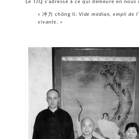
Le TJQ s’adresse à ce qui demeure en nous 
« 冲力 chōng lì
: Vide médian, empli de 
vivante. »