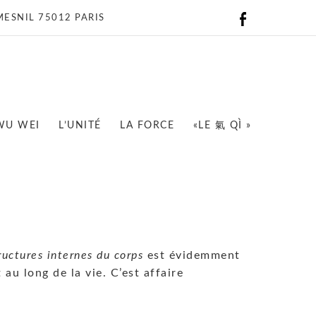
ESNIL 75012 PARIS
 WU WEI
L’UNITÉ
LA FORCE
«LE 氣 QÌ »
ructures internes du corps
est évidemment
au long de la vie. C’est affaire