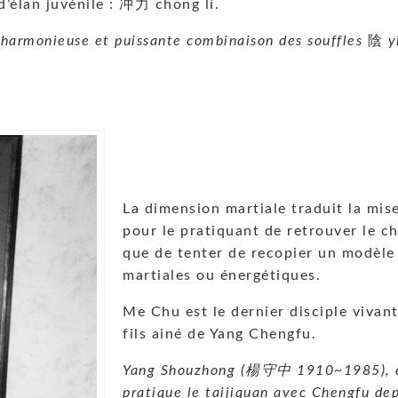
d’élan juvénile : 冲力 chōng lì.
l’harmonieuse et puissante combinaison des souffles
陰
y
La dimension martiale traduit la mise
pour le pratiquant de retrouver le 
que de tenter de recopier un modèle
martiales ou énergétiques.
Me Chu est le dernier disciple vivan
fils ainé de Yang Chengfu.
Yang Shouzhong (
楊守中
1910~1985), es
pratique le taijiquan avec Chengfu depu