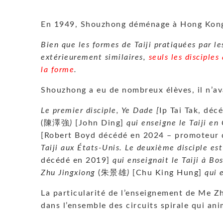
En 1949, Shouzhong déménage à Hong Kong 
Bien que les formes de Taiji pratiquées par les
extérieurement similaires,
seuls les disciples
la forme
.
Shouzhong a eu de nombreux élèves, il n’ava
Le premier disciple, Ye Dade [
Ip Tai Tak, déc
(陳澤強
)
[John Ding]
qui enseigne le Taiji e
[Robert Boyd décédé en 2024 – promoteur du
Taiji aux États-Unis. Le deuxième disciple e
décédé en 2019]
qui enseignait le Taiji à Bo
Zhu Jingxiong
(朱景雄
)
[Chu King Hung]
qui 
La particularité de l’enseignement de Me Zh
dans l’ensemble des circuits spirale qui ani